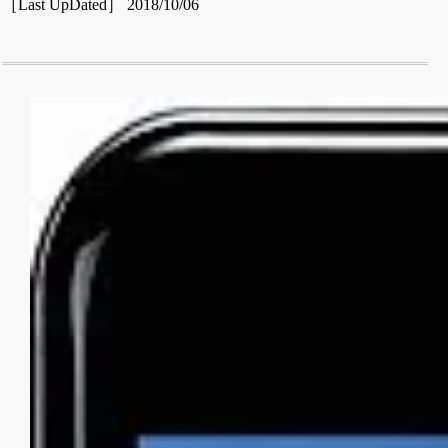
［Last UpDated］ 2018/10/06