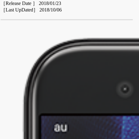
［Release Date ］ 2018/01/23
［Last UpDated］ 2018/10/06